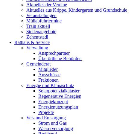
Aktuelles der Vereine
Aktuelles aus Krippe, Kindergarten und Grundschule
Veranstaltungen
Müllabfuhrtermine
Train aktuell
Stellenangebote
Zehentstadl
Rathaus & Service
Verwaltung
Ansprechpartner
Überörtliche Behörden
Gemeinderat
Mitglieder
Ausschüsse
Fraktionen
Energie und Klimaschutz
Solarpotenzialkataster
Regenerative Energien
Energiekonzept
Energienutzungsplan
Projekte
Ver- und Entsorgung
Strom und Gas
Wasserversorgung
Breitband