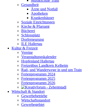
Musikschule Train
Gesundheit
Ärzte und Notfall
Apotheken
Krankenhäuser
Soziale Einrichtungen
Kirche & Pfarramt
Bücherei
Schlossplatz
Dorferneurung
ILE Hallertau
Kultur & Freizeit
Vereine
Veranstaltungskalender
Hopfenland Hallertau
Freizeitbus Landkreis Kelheim
Rad- und Wanderwege in und um Train
Ferienprogramm 2024
Ferienprogramm 2025
Ferienprogramm 2026
Wirtschaft & Standort
Gewerbebetriebe
Wirtschaftsstandort
Gewerbegebiet