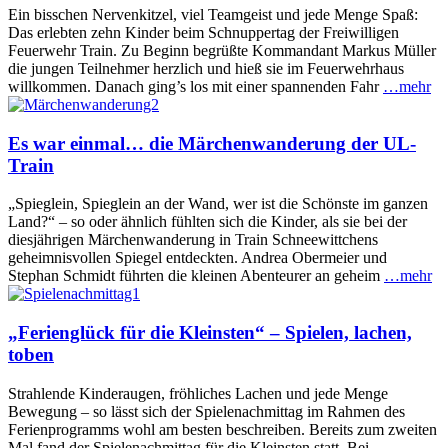
Ein bisschen Nervenkitzel, viel Teamgeist und jede Menge Spaß:
Das erlebten zehn Kinder beim Schnuppertag der Freiwilligen
Feuerwehr Train. Zu Beginn begrüßte Kommandant Markus Müller
die jungen Teilnehmer herzlich und hieß sie im Feuerwehrhaus
willkommen. Danach ging’s los mit einer spannenden Fahr
…mehr
Es war einmal… die Märchenwanderung der UL-
Train
„Spieglein, Spieglein an der Wand, wer ist die Schönste im ganzen
Land?“ – so oder ähnlich fühlten sich die Kinder, als sie bei der
diesjährigen Märchenwanderung in Train Schneewittchens
geheimnisvollen Spiegel entdeckten. Andrea Obermeier und
Stephan Schmidt führten die kleinen Abenteurer an geheim
…mehr
„Ferienglück für die Kleinsten“ – Spielen, lachen,
toben
Strahlende Kinderaugen, fröhliches Lachen und jede Menge
Bewegung – so lässt sich der Spielenachmittag im Rahmen des
Ferienprogramms wohl am besten beschreiben. Bereits zum zweiten
Mal fand der Spielenachmittag für die Kleinsten statt. Bei