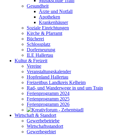
Musikschule Train
Gesundheit
Ärzte und Notfall
Apotheken
Krankenhäuser
Soziale Einrichtungen
Kirche & Pfarramt
Bücherei
Schlossplatz
Dorferneurung
ILE Hallertau
Kultur & Freizeit
Vereine
Veranstaltungskalender
Hopfenland Hallertau
Freizeitbus Landkreis Kelheim
Rad- und Wanderwege in und um Train
Ferienprogramm 2024
Ferienprogramm 2025
Ferienprogramm 2026
Wirtschaft & Standort
Gewerbebetriebe
Wirtschaftsstandort
Gewerbegebiet