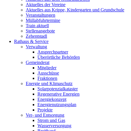
Aktuelles der Vereine
Aktuelles aus Krippe, Kindergarten und Grundschule
Veranstaltungen
Müllabfuhrtermine
Train aktuell
Stellenangebote
Zehentstadl
Rathaus & Service
Verwaltung
Ansprechpartner
Überörtliche Behörden
Gemeinderat
Mitglieder
Ausschüsse
Fraktionen
Energie und Klimaschutz
Solarpotenzialkataster
Regenerative Energien
Energiekonzept
Energienutzungsplan
Projekte
Ver- und Entsorgung
Strom und Gas
Wasserversorgung
Breitband