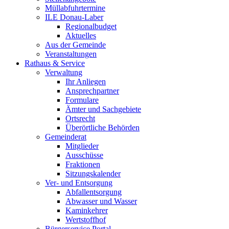
Müllabfuhrtermine
ILE Donau-Laber
Regionalbudget
Aktuelles
Aus der Gemeinde
Veranstaltungen
Rathaus & Service
Verwaltung
Ihr Anliegen
Ansprechpartner
Formulare
Ämter und Sachgebiete
Ortsrecht
Überörtliche Behörden
Gemeinderat
Mitglieder
Ausschüsse
Fraktionen
Sitzungskalender
Ver- und Entsorgung
Abfallentsorgung
Abwasser und Wasser
Kaminkehrer
Wertstoffhof
Bürgerservice Portal