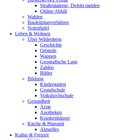
Straßenlaterne, Defekt melden
Online Abfall
Wahlen
Bauleitplanverfahren
Notruftafel
Leben & Wohnen
Über Wildenberg
Geschichte
Ortsteile
Wappen
Geografische Lage
Zahlen
Bilder
Bildung
Kindergarten
Grundschule
Volkshochschule
Gesundheit
Ärzte
Apotheken
Krankenhäuser
Kirche & Pfarramt
Aktuelles
Kultur & Freizeit