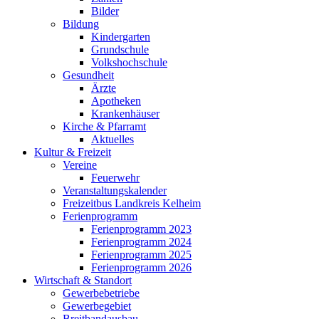
Bilder
Bildung
Kindergarten
Grundschule
Volkshochschule
Gesundheit
Ärzte
Apotheken
Krankenhäuser
Kirche & Pfarramt
Aktuelles
Kultur & Freizeit
Vereine
Feuerwehr
Veranstaltungskalender
Freizeitbus Landkreis Kelheim
Ferienprogramm
Ferienprogramm 2023
Ferienprogramm 2024
Ferienprogramm 2025
Ferienprogramm 2026
Wirtschaft & Standort
Gewerbebetriebe
Gewerbegebiet
Breitbandausbau