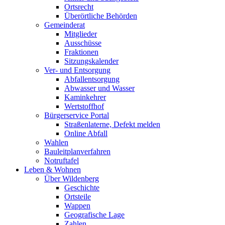
Ortsrecht
Überörtliche Behörden
Gemeinderat
Mitglieder
Ausschüsse
Fraktionen
Sitzungskalender
Ver- und Entsorgung
Abfallentsorgung
Abwasser und Wasser
Kaminkehrer
Wertstoffhof
Bürgerservice Portal
Straßenlaterne, Defekt melden
Online Abfall
Wahlen
Bauleitplanverfahren
Notruftafel
Leben & Wohnen
Über Wildenberg
Geschichte
Ortsteile
Wappen
Geografische Lage
Zahlen