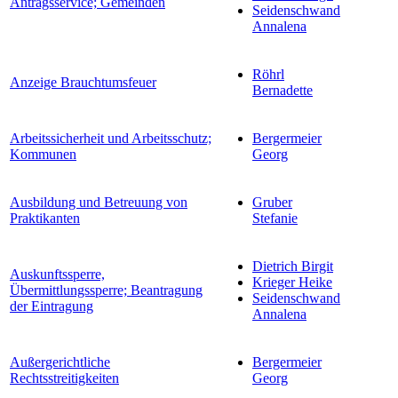
Antragsservice; Gemeinden
Seidenschwand
Annalena
Röhrl
Anzeige Brauchtumsfeuer
Bernadette
Arbeitssicherheit und Arbeitsschutz;
Bergermeier
Kommunen
Georg
Ausbildung und Betreuung von
Gruber
Praktikanten
Stefanie
Dietrich Birgit
Auskunftssperre,
Krieger Heike
Übermittlungssperre; Beantragung
Seidenschwand
der Eintragung
Annalena
Außergerichtliche
Bergermeier
Rechtsstreitigkeiten
Georg