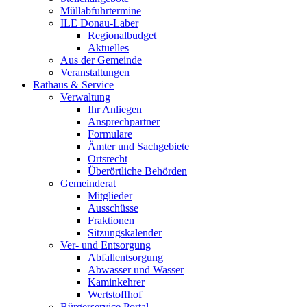
Müllabfuhrtermine
ILE Donau-Laber
Regionalbudget
Aktuelles
Aus der Gemeinde
Veranstaltungen
Rathaus & Service
Verwaltung
Ihr Anliegen
Ansprechpartner
Formulare
Ämter und Sachgebiete
Ortsrecht
Überörtliche Behörden
Gemeinderat
Mitglieder
Ausschüsse
Fraktionen
Sitzungskalender
Ver- und Entsorgung
Abfallentsorgung
Abwasser und Wasser
Kaminkehrer
Wertstoffhof
Bürgerservice Portal