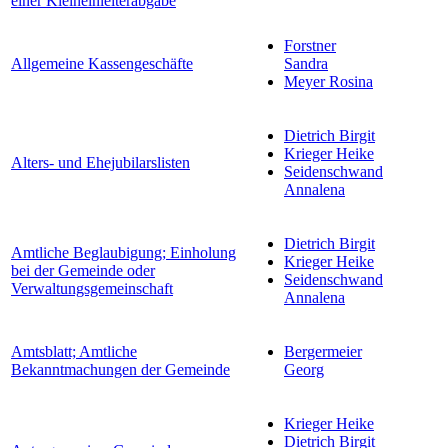
einer Kleineinleiterabgabe
Forstner
Allgemeine Kassengeschäfte
Sandra
Meyer Rosina
Dietrich Birgit
Krieger Heike
Alters- und Ehejubilarslisten
Seidenschwand
Annalena
Dietrich Birgit
Amtliche Beglaubigung; Einholung
Krieger Heike
bei der Gemeinde oder
Seidenschwand
Verwaltungsgemeinschaft
Annalena
Amtsblatt; Amtliche
Bergermeier
Bekanntmachungen der Gemeinde
Georg
Krieger Heike
Dietrich Birgit