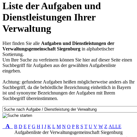
Liste der Aufgaben und
Dienstleistungen Ihrer
Verwaltung
Hier finden Sie alle
Aufgaben und Dienstleistungen der
Verwaltungsgemeinschaft Siegenburg
in alphabetischer
Sortierung.
Um Ihre Suche zu verfeinern können Sie hier auf dieser Seite einen
Suchbegriff für Aufgaben aus der gewählten Aufgabenliste
eingeben.
Achtung: gefundene Aufgaben heißen möglicherweise anders als Ihr
Suchbegriff, da die behördliche Bezeichnung einheitlich in Bayern
ist und synonyme Bezeichnungen der Aufgaben mit Ihrem
Suchbegriff übereinstimmen.
A
B
D
E
F
G
H
I
J
K
L
M
N
O
P
R
S
T
U
V
W
Z
ALLE
Aufgabenliste der Verwaltungsgemeinschaft Siegenburg