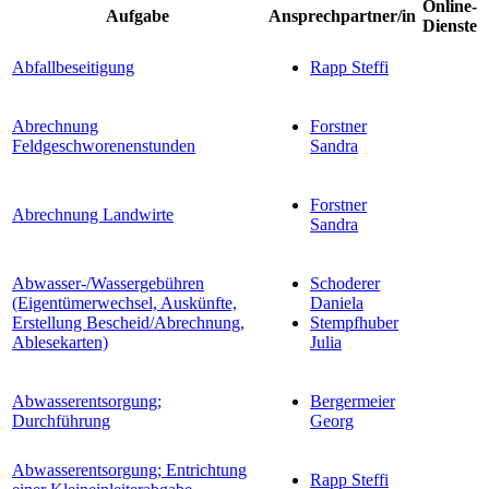
Online-
Aufgabe
Ansprechpartner/in
Dienste
Abfallbeseitigung
Rapp Steffi
Abrechnung
Forstner
Feldgeschworenenstunden
Sandra
Forstner
Abrechnung Landwirte
Sandra
Abwasser-/Wassergebühren
Schoderer
(Eigentümerwechsel, Auskünfte,
Daniela
Erstellung Bescheid/Abrechnung,
Stempfhuber
Ablesekarten)
Julia
Abwasserentsorgung;
Bergermeier
Durchführung
Georg
Abwasserentsorgung; Entrichtung
Rapp Steffi