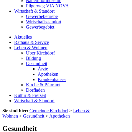
Bauernhofmuseum
Pilgerweg VIA NOVA
Wirtschaft & Standort
Gewerbebetriebe
Wirtschaftsstandort
Gewerbegebiet
Aktuelles
Rathaus & Service
Leben & Wohnen
Über Kirchdorf
Bildung
Gesundheit
Ärzte
Apotheken
Krankenhäuser
Kirche & Pfarramt
Dorfladen
Kultur & Freizeit
Wirtschaft & Standort
Sie sind hier:
Gemeinde Kirchdorf
>
Leben &
Wohnen
>
Gesundheit
>
Apotheken
Gesundheit