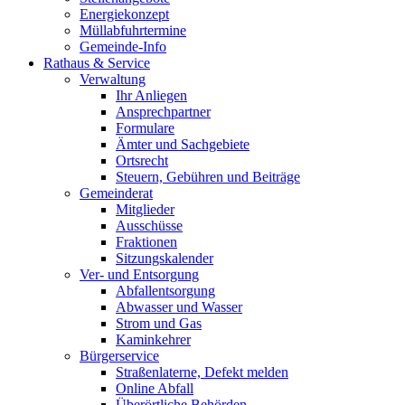
Energiekonzept
Müllabfuhrtermine
Gemeinde-Info
Rathaus & Service
Verwaltung
Ihr Anliegen
Ansprechpartner
Formulare
Ämter und Sachgebiete
Ortsrecht
Steuern, Gebühren und Beiträge
Gemeinderat
Mitglieder
Ausschüsse
Fraktionen
Sitzungskalender
Ver- und Entsorgung
Abfallentsorgung
Abwasser und Wasser
Strom und Gas
Kaminkehrer
Bürgerservice
Straßenlaterne, Defekt melden
Online Abfall
Überörtliche Behörden