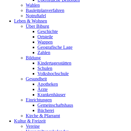
Wahlen
Bauleitplanverfahren
Notruftafel
Leben & Wohnen
Über Biburg
Geschichte
Ortsteile
Wappen
Geografische Lage
Zahlen
Bildung
Kindertagesstätten
Schulen
Volkshochschule
Gesundheit
Apotheken
Ärzte
Krankenhäuser
Einrichtungen
Gemeinschaftshaus
Bücherei
Kirche & Pfarramt
Kultur & Freizeit
Vereine