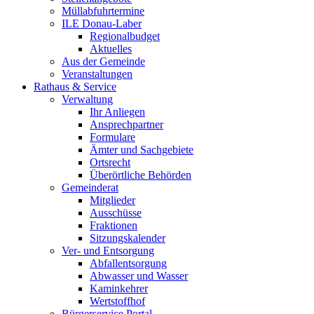
Müllabfuhrtermine
ILE Donau-Laber
Regionalbudget
Aktuelles
Aus der Gemeinde
Veranstaltungen
Rathaus & Service
Verwaltung
Ihr Anliegen
Ansprechpartner
Formulare
Ämter und Sachgebiete
Ortsrecht
Überörtliche Behörden
Gemeinderat
Mitglieder
Ausschüsse
Fraktionen
Sitzungskalender
Ver- und Entsorgung
Abfallentsorgung
Abwasser und Wasser
Kaminkehrer
Wertstoffhof
Bürgerservice Portal