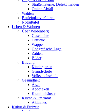
Straßenlaterne, Defekt melden
Online Abfall
Wahlen
Bauleitplanverfahren
Notruftafel
Leben & Wohnen
Über Wildenberg
Geschichte
Ortsteile
Wappen
Geografische Lage
Zahlen
Bilder
Bildung
Kindergarten
Grundschule
Volkshochschule
Gesundheit
Ärzte
Apotheken
Krankenhäuser
Kirche & Pfarramt
Aktuelles
Kultur & Freizeit