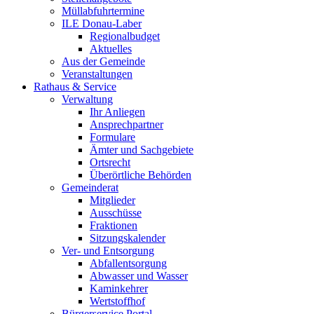
Müllabfuhrtermine
ILE Donau-Laber
Regionalbudget
Aktuelles
Aus der Gemeinde
Veranstaltungen
Rathaus & Service
Verwaltung
Ihr Anliegen
Ansprechpartner
Formulare
Ämter und Sachgebiete
Ortsrecht
Überörtliche Behörden
Gemeinderat
Mitglieder
Ausschüsse
Fraktionen
Sitzungskalender
Ver- und Entsorgung
Abfallentsorgung
Abwasser und Wasser
Kaminkehrer
Wertstoffhof
Bürgerservice Portal