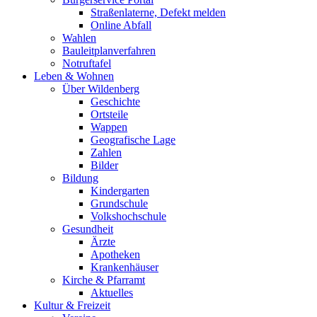
Straßenlaterne, Defekt melden
Online Abfall
Wahlen
Bauleitplanverfahren
Notruftafel
Leben & Wohnen
Über Wildenberg
Geschichte
Ortsteile
Wappen
Geografische Lage
Zahlen
Bilder
Bildung
Kindergarten
Grundschule
Volkshochschule
Gesundheit
Ärzte
Apotheken
Krankenhäuser
Kirche & Pfarramt
Aktuelles
Kultur & Freizeit