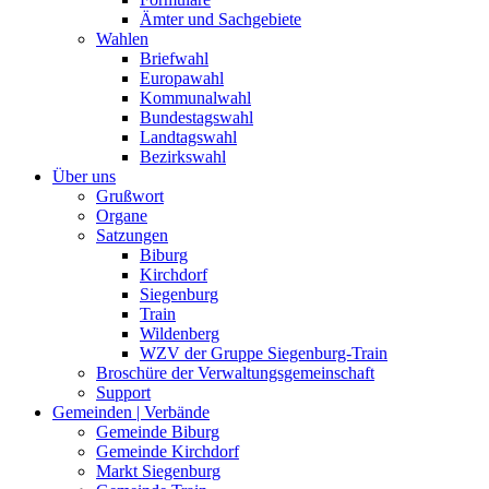
Ämter und Sachgebiete
Wahlen
Briefwahl
Europawahl
Kommunalwahl
Bundestagswahl
Landtagswahl
Bezirkswahl
Über uns
Grußwort
Organe
Satzungen
Biburg
Kirchdorf
Siegenburg
Train
Wildenberg
WZV der Gruppe Siegenburg-Train
Broschüre der Verwaltungsgemeinschaft
Support
Gemeinden | Verbände
Gemeinde Biburg
Gemeinde Kirchdorf
Markt Siegenburg