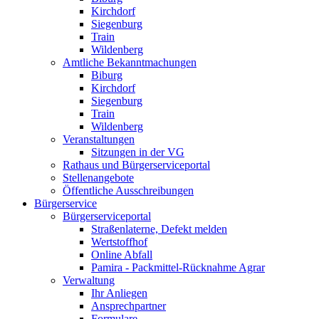
Kirchdorf
Siegenburg
Train
Wildenberg
Amtliche Bekanntmachungen
Biburg
Kirchdorf
Siegenburg
Train
Wildenberg
Veranstaltungen
Sitzungen in der VG
Rathaus und Bürgerserviceportal
Stellenangebote
Öffentliche Ausschreibungen
Bürgerservice
Bürgerserviceportal
Straßenlaterne, Defekt melden
Wertstoffhof
Online Abfall
Pamira - Packmittel-Rücknahme Agrar
Verwaltung
Ihr Anliegen
Ansprechpartner
Formulare