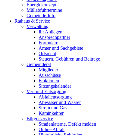
Energiekonzept
Müllabfuhrtermine
Gemeinde-Info
Rathaus & Service
Verwaltung
Ihr Anliegen
Ansprechpartner
Formulare
Ämter und Sachgebiete
Ortsrecht
Steuern, Gebühren und Beiträge
Gemeinderat
Mitglieder
Ausschüsse
Fraktionen
Sitzungskalender
Ver- und Entsorgung
Abfallentsorgung
Abwasser und Wasser
Strom und Gas
Kaminkehrer
Bürgerservice
Straßenlaterne, Defekt melden
Online Abfall
Überörtliche Behörden