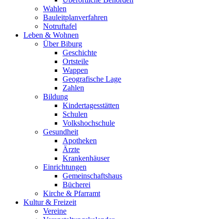
Wahlen
Bauleitplanverfahren
Notruftafel
Leben & Wohnen
Über Biburg
Geschichte
Ortsteile
Wappen
Geografische Lage
Zahlen
Bildung
Kindertagesstätten
Schulen
Volkshochschule
Gesundheit
Apotheken
Ärzte
Krankenhäuser
Einrichtungen
Gemeinschaftshaus
Bücherei
Kirche & Pfarramt
Kultur & Freizeit
Vereine