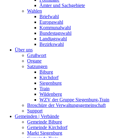
Ämter und Sachgebiete
Wahlen
Briefwahl
Europawahl
Kommunalwahl
Bundestagswahl
Landtagswahl
Bezirkswahl
Über uns
Grußwort
Organe
Satzungen
Biburg
Kirchdorf
Siegenburg
Train
Wildenberg
WZV der Gruppe Siegenburg-Train
Broschüre der Verwaltungsgemeinschaft
Support
Gemeinden | Verbände
Gemeinde Biburg
Gemeinde Kirchdorf
Markt Siegenburg