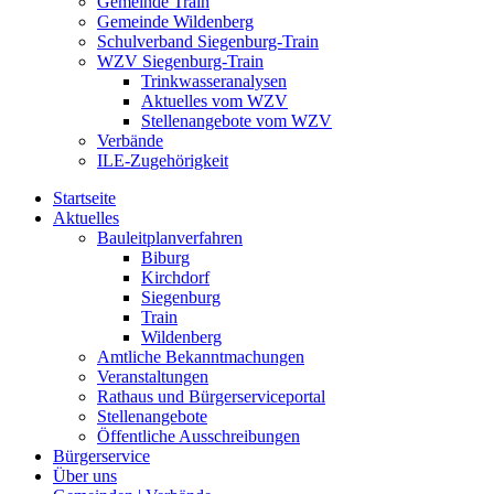
Gemeinde Train
Gemeinde Wildenberg
Schulverband Siegenburg-Train
WZV Siegenburg-Train
Trinkwasseranalysen
Aktuelles vom WZV
Stellenangebote vom WZV
Verbände
ILE-Zugehörigkeit
Startseite
Aktuelles
Bauleitplanverfahren
Biburg
Kirchdorf
Siegenburg
Train
Wildenberg
Amtliche Bekanntmachungen
Veranstaltungen
Rathaus und Bürgerserviceportal
Stellenangebote
Öffentliche Ausschreibungen
Bürgerservice
Über uns