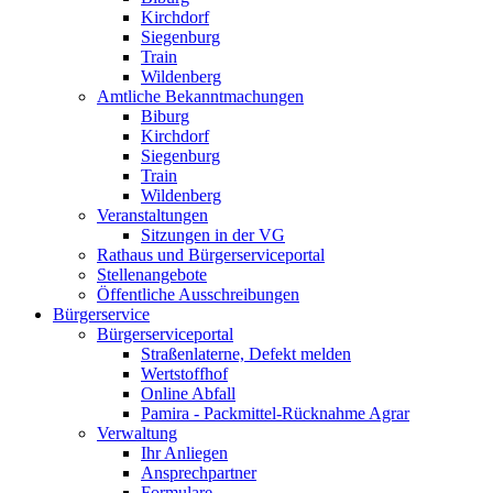
Kirchdorf
Siegenburg
Train
Wildenberg
Amtliche Bekanntmachungen
Biburg
Kirchdorf
Siegenburg
Train
Wildenberg
Veranstaltungen
Sitzungen in der VG
Rathaus und Bürgerserviceportal
Stellenangebote
Öffentliche Ausschreibungen
Bürgerservice
Bürgerserviceportal
Straßenlaterne, Defekt melden
Wertstoffhof
Online Abfall
Pamira - Packmittel-Rücknahme Agrar
Verwaltung
Ihr Anliegen
Ansprechpartner
Formulare